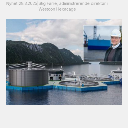
Nyhet
|
28.3.2025
|
Stig Førre, administrerende direktør i
Westcon Hexacage